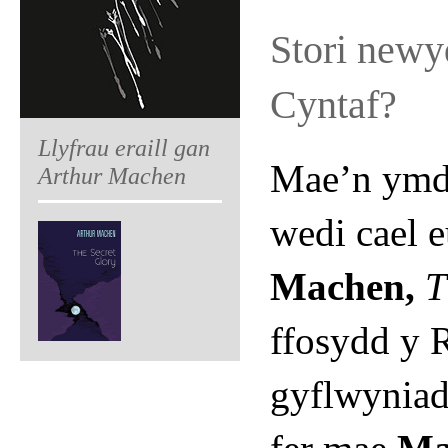
Stori newy
Cyntaf?
Llyfrau eraill gan
Mae’n ymd
Arthur Machen
wedi cael e
Machen,
T
ffosydd y 
gyflwyniad 