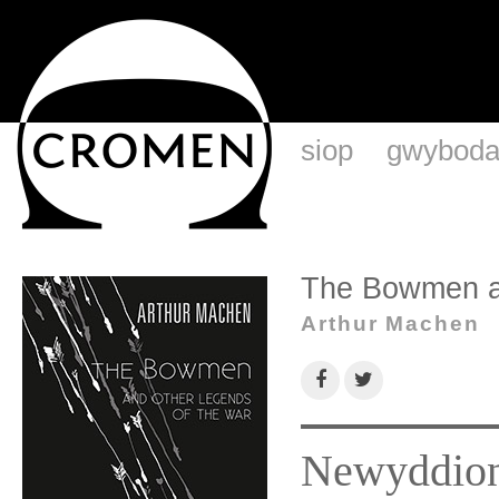
siop
gwyboda
The Bowmen an
Arthur Machen
Newyddion