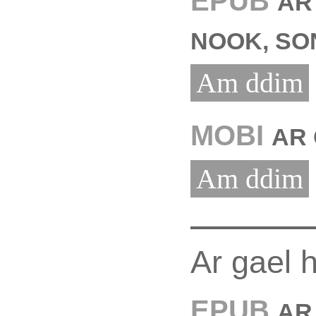
EPUB
AR
NOOK, SO
Am ddim
MOBI
AR 
Am ddim
Ar gael 
EPUB
AR