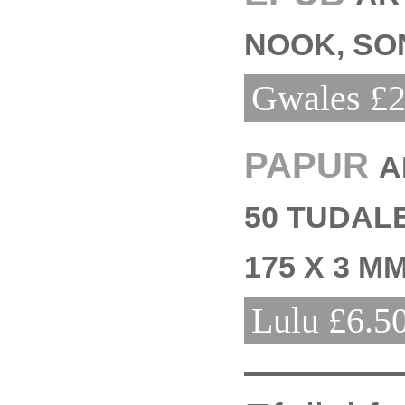
NOOK, SO
Gwales £2
PAPUR
A
50 TUDALE
175 X 3 M
Lulu £6.5