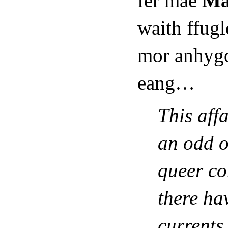
fer mae
Ma
waith ffug
mor anhygo
eang…
This aff
an odd o
queer co
there ha
currents