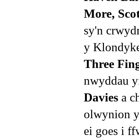
More, Sco
sy'n crwyd
y Klondyke
Three Fin
nwyddau yn
Davies
a c
olwynion y 
ei goes i 