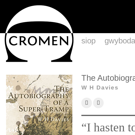
siop
gwyboda
The Autobiogr
W H Davies
“I hasten t