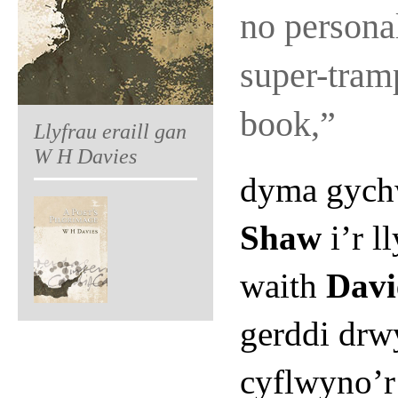
no persona
super-tram
book,”
Llyfrau eraill gan
W H Davies
dyma gych
Shaw
i’r l
waith
Davi
gerddi drwy
cyflwyno’r 