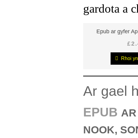
gardota a 
Epub ar gyfer Ap
£2
Rhoi yn
Ar gael 
EPUB
AR
NOOK, SO