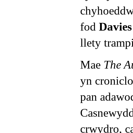
chyhoeddwy
fod
Davies
llety tramp
Mae
The A
yn cronicl
pan adaw
Casnewydd,
crwydro, c