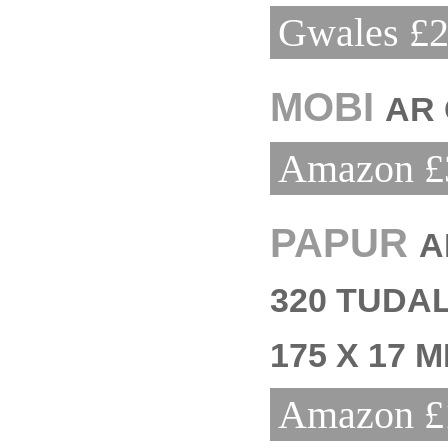
Gwales £2
MOBI
AR 
Amazon £
PAPUR
A
320 TUDAL
175 X 17 
Amazon £